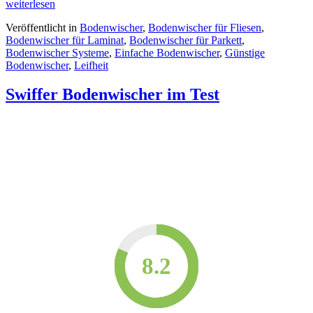
weiterlesen
Veröffentlicht in
Bodenwischer
,
Bodenwischer für Fliesen
,
Bodenwischer für Laminat
,
Bodenwischer für Parkett
,
Bodenwischer Systeme
,
Einfache Bodenwischer
,
Günstige
Bodenwischer
,
Leifheit
Swiffer Bodenwischer im Test
9.4
9.2
8.8
8.2
9.2
8.4
8.2