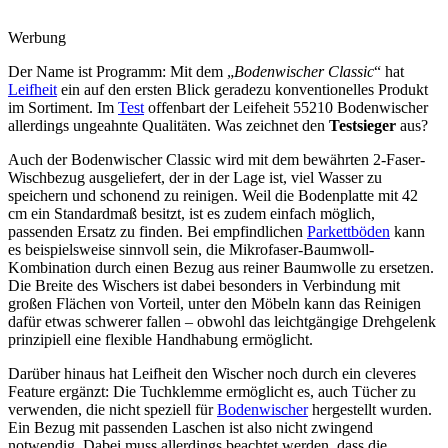
Werbung
Der Name ist Programm: Mit dem „
Bodenwischer Classic
“ hat
Leifheit
ein auf den ersten Blick geradezu konventionelles Produkt
im Sortiment. Im
Test
offenbart der Leifeheit 55210 Bodenwischer
allerdings ungeahnte Qualitäten. Was zeichnet den
Testsieger
aus?
Auch der Bodenwischer Classic wird mit dem bewährten 2-Faser-
Wischbezug ausgeliefert, der in der Lage ist, viel Wasser zu
speichern und schonend zu reinigen. Weil die Bodenplatte mit 42
cm ein Standardmaß besitzt, ist es zudem einfach möglich,
passenden Ersatz zu finden. Bei empfindlichen
Parkettböden
kann
es beispielsweise sinnvoll sein, die Mikrofaser-Baumwoll-
Kombination durch einen Bezug aus reiner Baumwolle zu ersetzen.
Die Breite des Wischers ist dabei besonders in Verbindung mit
großen Flächen von Vorteil, unter den Möbeln kann das Reinigen
dafür etwas schwerer fallen – obwohl das leichtgängige Drehgelenk
prinzipiell eine flexible Handhabung ermöglicht.
Darüber hinaus hat Leifheit den Wischer noch durch ein cleveres
Feature ergänzt: Die Tuchklemme ermöglicht es, auch Tücher zu
verwenden, die nicht speziell für
Bodenwischer
hergestellt wurden.
Ein Bezug mit passenden Laschen ist also nicht zwingend
notwendig. Dabei muss allerdings beachtet werden, dass die